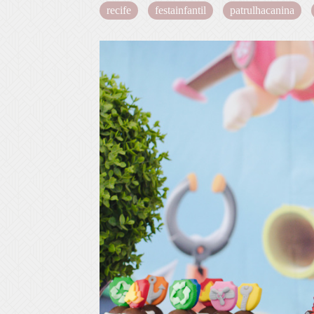
recife
festainfantil
patrulhacanina